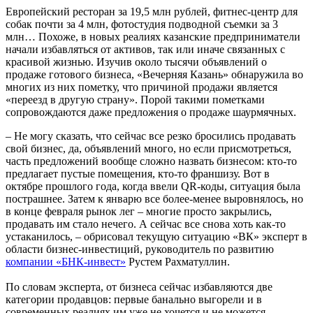
Европейский ресторан за 19,5 млн рублей, фитнес-центр для
собак почти за 4 млн, фотостудия подводной съемки за 3
млн… Похоже, в новых реалиях казанские предприниматели
начали избавляться от активов, так или иначе связанных с
красивой жизнью. Изучив около тысячи объявлений о
продаже готового бизнеса, «Вечерняя Казань» обнаружила во
многих из них пометку, что причиной продажи является
«переезд в другую страну». Порой такими пометками
сопровождаются даже предложения о продаже шаурмячных.
– Не могу сказать, что сейчас все резко бросились продавать
свой бизнес, да, объявлений много, но если присмотреться,
часть предложений вообще сложно назвать бизнесом: кто-то
предлагает пустые помещения, кто-то франшизу. Вот в
октябре прошлого года, когда ввели QR-коды, ситуация была
пострашнее. Затем к январю все более-менее выровнялось, но
в конце февраля рынок лег – многие просто закрылись,
продавать им стало нечего. А сейчас все снова хоть как-то
устаканилось, – обрисовал текущую ситуацию «ВК» эксперт в
области бизнес-инвестиций, руководитель по развитию
компании «БНК-инвест»
Рустем Рахматуллин.
По словам эксперта, от бизнеса сейчас избавляются две
категории продавцов: первые банально выгорели и в
современных реалиях им уже не хочется и не можется