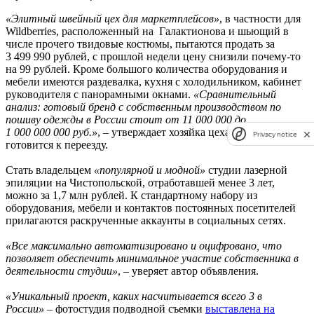
«Элитный швейный цех для маркетплейсов»
, в частности для
Wildberries, расположенный на Галактионова и шьющий в
числе прочего твидовые костюмы, пытаются продать за
3 499 990 рублей, с прошлой недели цену снизили почему-то
на 99 рублей. Кроме большого количества оборудования и
мебели имеются раздевалка, кухня с холодильником, кабинет
руководителя с панорамными окнами.
«Сравнительный
анализ: готовый бренд с собственным производством по
пошиву одежды в России стоит от 11 000 000 до
1 000 000 000 руб.»
, – утверждает хозяйка цеха, которая также
Privacy notice
готовится к переезду.
Стать владельцем
«популярной и модной»
студии лазерной
эпиляции на Чистопольской, отработавшей менее 3 лет,
можно за 1,7 млн рублей. К стандартному набору из
оборудования, мебели и контактов постоянных посетителей
прилагаются раскрученные аккаунты в социальных сетях.
«Все максимально автоматизировано и оцифровано, что
позволяет обеспечить минимальное участие собственника в
деятельности студии»
, – уверяет автор объявления.
«Уникальный проект, каких насчитывается всего 3 в
России»
– фотостудия подводной съемки
выставлена на