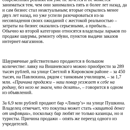
заниматься тем, чем они занимались пять и более лет назад, да
и сам бизнес стал неактуальным; вторые открылись менее
двух лет назад, но уже успели разочароваться из-за
несовпадения своих ожиданий с жестокой реальностью –
затраты на бизнес оказались серьезными, а прибыль…
Обычно ко второй категории относятся владельцы ларьков по
продаже шаурмы, ремонту обуви, пунктов выдачи заказов
интернет-магазинов.
Шаурмячные действительно продаются в большом
количестве: лавку на Вишневского можно приобрести за 289
тысяч рублей, на улице Светлой в Кировском районе – за 450
тысяч, на Павлюхина, рядом с танковым училищем, – за 1,7
млн.
«Причина продажи – наш повар уезжает к себе на
родину, без него не знаем, что делать»
, – говорится в одном
из объявлений.
За 6,9 млн рублей продают бар «Ликер’s» на улице Пушкина.
Владелец отмечает, что покупка может стать
«защитой денег
от инфляции»
, поскольку бар любят не только казанцы, но и
туристы. Причина продажи – опять же переезд одного из
учредителей.