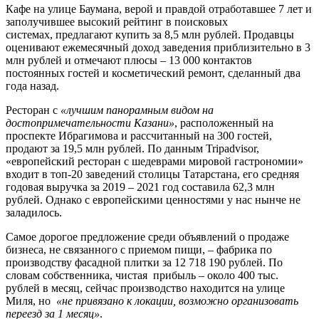
Кафе на улице Баумана, верой и правдой отработавшее 7 лет и
заполучившее высокий рейтинг в поисковых
системах, предлагают купить за 8,5 млн рублей. Продавцы
оценивают ежемесячный доход заведения приблизительно в 3
млн рублей и отмечают плюсы – 13 000 контактов
постоянных гостей и косметический ремонт, сделанный два
года назад.
Ресторан с
«лучшим панорамным видом на
достопримечательности Казани»
, расположенный на
проспекте Ибрагимова и рассчитанный на 300 гостей,
продают за 19,5 млн рублей. По данным Tripadvisor,
«европейский ресторан с шедеврами мировой гастрономии»
входит в топ-20 заведений столицы Татарстана, его средняя
годовая выручка за 2019 – 2021 год составила 62,3 млн
рублей. Однако с европейскими ценностями у нас нынче не
заладилось.
Самое дорогое предложение среди объявлений о продаже
бизнеса, не связанного с приемом пищи, – фабрика по
производству фасадной плитки за 12 718 190 рублей. По
словам собственника, чистая прибыль – около 400 тыс.
рублей в месяц, сейчас производство находится на улице
Миля, но
«не привязано к локации, возможно организовать
переезд за 1 месяц»
.