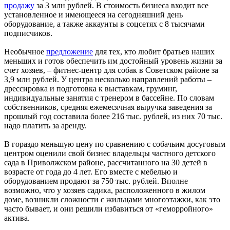
продажу
за 3 млн рублей. В стоимость бизнеса входит все
установленное и имеющееся на сегодняшний день
оборудование, а также аккаунты в соцсетях с 8 тысячами
подписчиков.
Необычное
предложение
для тех, кто любит братьев наших
меньших и готов обеспечить им достойный уровень жизни за
счет хозяев, – фитнес-центр для собак в Советском районе за
3,9 млн рублей. У центра несколько направлений работы –
дрессировка и подготовка к выставкам, груминг,
индивидуальные занятия с тренером в бассейне. По словам
собственников, средняя ежемесячная выручка заведения за
прошлый год составила более 216 тыс. рублей, из них 70 тыс.
надо платить за аренду.
В гораздо меньшую цену по сравнению с собачьим досуговым
центром оценили свой бизнес владельцы частного детского
сада в Приволжском районе, рассчитанного на 30 детей в
возрасте от года до 4 лет. Его вместе с мебелью и
оборудованием продают за 750 тыс. рублей. Вполне
возможно, что у хозяев садика, расположенного в жилом
доме, возникли сложности с жильцами многоэтажки, как это
часто бывает, и они решили избавиться от «геморройного»
актива.