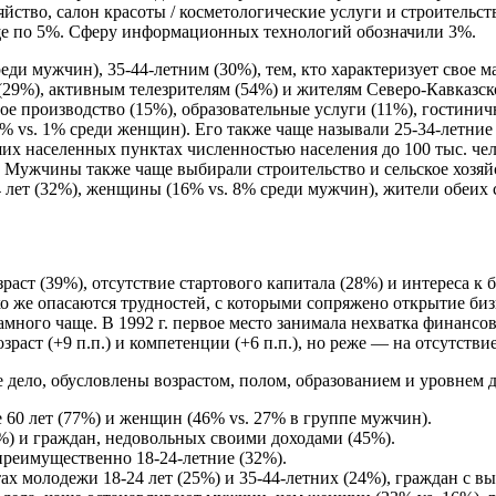
яйство, салон красоты / косметологические услуги и строительс
ще по 5%. Сферу информационных технологий обозначили 3%.
ди мужчин), 35-44-летним (30%), тем, кто характеризует свое 
(29%), активным телезрителям (54%) и жителям Северо-Кавказск
 производство (15%), образовательные услуги (11%), гостинич
vs. 1% среди женщин). Его также чаще называли 25-34-летние (
х населенных пунктах численностью населения до 100 тыс. чело
. Мужчины также чаще выбирали строительство и сельское хозя
 лет (32%), женщины (16% vs. 8% среди мужчин), жители обеих 
раст (39%), отсутствие стартового капитала (28%) и интереса к 
 же опасаются трудностей, с которыми сопряжено открытие бизн
амного чаще. В 1992 г. первое место занимала нехватка финансов 
зраст (+9 п.п.) и компетенции (+6 п.п.), но реже — на отсутствие
дело, обусловлены возрастом, полом, образованием и уровнем д
 60 лет (77%) и женщин (46% vs. 27% в группе мужчин).
%) и граждан, недовольных своими доходами (45%).
преимущественно 18-24-летние (32%).
ах молодежи 18-24 лет (25%) и 35-44-летних (24%), граждан с в