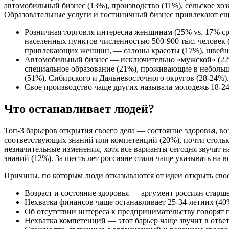
автомобильный бизнес (13%), производство (11%), сельское хоз
Образовательные услуги и гостиничный бизнес привлекают е
Розничная торговля интересна женщинам (25% vs. 17% сре
населенных пунктов численностью 500-900 тыс. человек 
привлекающих женщин, — салоны красоты (17%), швейное
Автомобильный бизнес — исключительно «мужской» (22% 
специальное образование (21%), проживающие в небольши
(51%), Сибирского и Дальневосточного округов (28-24%)
Свое производство чаще других называла молодежь 18-24
Что останавливает людей?
Топ-3 барьеров открытия своего дела — состояние здоровья, воз
соответствующих знаний или компетенций (20%), почти столько
незначительные изменения, хотя все варианты сегодня звучат н
знаний (12%). За шесть лет россияне стали чаще указывать на во
Причины, по которым люди отказываются от идеи открыть свое 
Возраст и состояние здоровья — аргумент россиян старше
Нехватка финансов чаще останавливает 25-34-летних (40
Об отсутствии интереса к предпринимательству говорят 
Нехватка компетенций — этот барьер чаще звучит в ответ