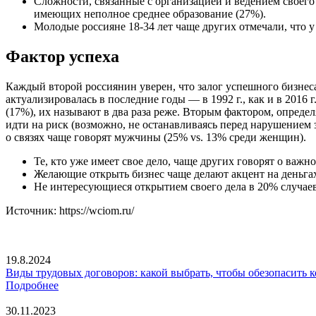
Сложности, связанные с организацией и ведением своего 
имеющих неполное среднее образование (27%).
Молодые россияне 18-34 лет чаще других отмечали, что у
Фактор успеха
Каждый второй россиянин уверен, что залог успешного бизнес
актуализировалась в последние годы — в 1992 г., как и в 2016
(17%), их называют в два раза реже. Вторым фактором, опред
идти на риск (возможно, не останавливаясь перед нарушением
о связях чаще говорят мужчины (25% vs. 13% среди женщин).
Те, кто уже имеет свое дело, чаще других говорят о важ
Желающие открыть бизнес чаще делают акцент на деньгах
Не интересующиеся открытием своего дела в 20% случаев 
Источник: https://wciom.ru/
19.8.2024
Виды трудовых договоров: какой выбрать, чтобы обезопасить
Подробнее
30.11.2023