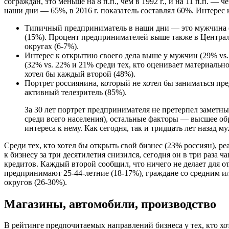
сограждан, это меньше на 8 п.п., чем в 1992 г., и на 11 п.п. — 
наши дни — 65%, в 2016 г. показатель составлял 60%. Интерес к
Типичный предприниматель в наши дни — это мужчина (1
(15%). Процент предпринимателей выше также в Центра
округах (6-7%).
Интерес к открытию своего дела выше у мужчин (29% vs.
(32% vs. 22% и 21% среди тех, кто оценивает материальн
хотел бы каждый второй (48%).
Портрет россиянина, который не хотел бы заниматься пр
активный телезритель (85%).
За 30 лет портрет предпринимателя не претерпел заметны
среди всего населения), остальные факторы — высшее об
интереса к нему. Как сегодня, так и тридцать лет назад
Среди тех, кто хотел бы открыть свой бизнес (23% россиян), р
к бизнесу за три десятилетия снизился, сегодня он в три раза
кредитов. Каждый второй сообщил, что ничего не делает для от
предпринимают 25-44-летние (18-17%), граждане со средним и
округов (26-30%).
Магазины, автомобили, производство
В рейтинге предпочитаемых направлений бизнеса у тех, кто хот