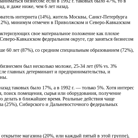
т заниматься бизнесом: если в 1992 г. таковых было 47%, то в
д, и даже ниже, чем 6 лет назад.
ватель интернета (14%), житель Москвы, Санкт-Петербурга
12%), минимум отмечен в Приволжском и Северо-Кавказском
рактеризующих свое материальное положение как плохое
Северо-Кавказском федеральном округе, где заняться бизнесом
ше 60 лет (87%), со средним специальным образованием (72%),
бизнесмен был несколько моложе, 25-34 лет (6% vs. 3%
сле главных детерминант и предпринимательства, и
ины.
азад таковых было 17%, а в 1992 г. — только 5%. Хотя интерес
ция, поиск помещения, сырья или оборудования, получение
-то делать в ближайшее время. Реальные действия чаще
ла (25%), Сибирского и Дальневосточного федеральных
/ открытие магазина (20%, или каждый пятый в этой группе),