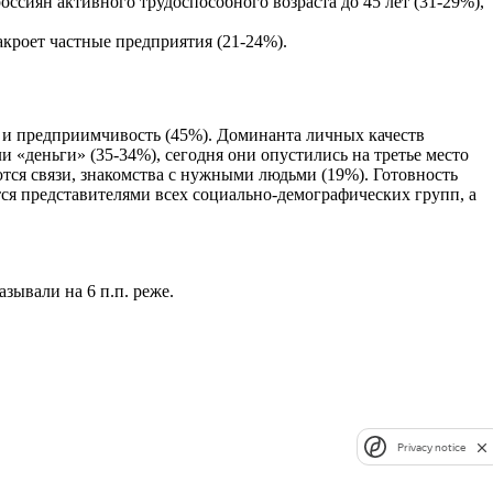
ссиян активного трудоспособного возраста до 45 лет (31-29%),
акроет частные предприятия (21-24%).
ь и предприимчивость (45%). Доминанта личных качеств
и «деньги» (35-34%), сегодня они опустились на третье место
тся связи, знакомства с нужными людьми (19%). Готовность
тся представителями всех социально-демографических групп, а
зывали на 6 п.п. реже.
Privacy notice