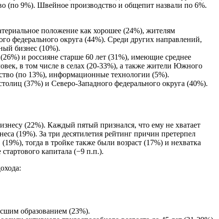
тво (по 9%). Швейное производство и общепит назвали по 6%.
материальное положение как хорошее (24%), жителям
ого федерального округа (44%). Среди других направлений,
ный бизнес (10%).
26%) и россияне старше 60 лет (31%), имеющие среднее
век, в том числе в селах (20-33%), а также жители Южного
йство (по 13%), информационные технологии (5%).
столиц (37%) и Северо-Западного федерального округа (40%).
бизнесу (22%). Каждый пятый признался, что ему не хватает
еса (19%). За три десятилетия рейтинг причин претерпел
(19%), тогда в тройке также были возраст (17%) и нехватка
 стартового капитала (−9 п.п.).
охода:
ысшим образованием (23%).