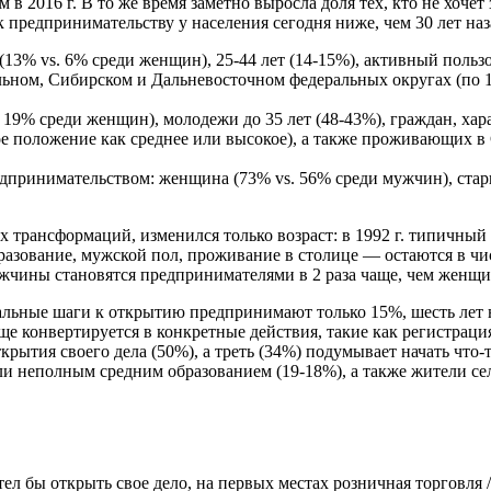
чем в 2016 г. В то же время заметно выросла доля тех, кто не хоче
 предпринимательству у населения сегодня ниже, чем 30 лет наза
3% vs. 6% среди женщин), 25-44 лет (14-15%), активный пользо
льном, Сибирском и Дальневосточном федеральных округах (по 
 19% среди женщин), молодежи до 35 лет (48-43%), граждан, ха
ое положение как среднее или высокое), а также проживающих в 
едпринимательством: женщина (73% vs. 56% среди мужчин), стар
х трансформаций, изменился только возраст: в 1992 г. типичный 
разование, мужской пол, проживание в столице — остаются в чи
 мужчины становятся предпринимателями в 2 раза чаще, чем женщ
еальные шаги к открытию предпринимают только 15%, шесть лет н
 чаще конвертируется в конкретные действия, такие как регистра
крытия своего дела (50%), а треть (34%) подумывает начать что
ли неполным средним образованием (19-18%), а также жители се
ел бы открыть свое дело, на первых местах розничная торговля 