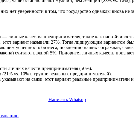
дела, чаще останавливают мужчин, чем женщин (23% vs. 16%), ро
 них нет уверенности в том, что государство однажды вновь не з
а — личные качества предпринимателя, такие как настойчивост
 г., этот вариант называли 27%. Тогда лидирующим вариантом был
еляющим успешность бизнеса, по мнению наших сограждан, являю
 закона) считают важной 5%. Приоритет личных качеств признае
ности личных качеств предпринимателя (56%).
 (21% vs. 10% в группе реальных предпринимателей).
указывают на связи, этот вариант реальные предприниматели на
Написать Whatsup
 компанию