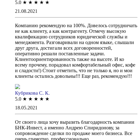
5.0
★
★
★
★
★
21.08.2021
Компанию рекомендую на 100%. Довелось сотрудничать
не как клиенту, а как контрагенту. Отмечу высокую
квалификацию сотрудников юридической службы и
менеджмента. Разговаривали на одном языке, слышали
друг друга, достигали всех договоренностей,
оперативно решали поставленные задачи.
Клиентоориентированность также на высоте. И ко
всему прочему, порадовал комфортабельный офис, кофе
и сладости!) Стоит отметить, что не только я, но и мои
клиенты остались довольны!!! Еще раз, рекомендую!!!
Кубрикова С. К.
5.0
★
★
★
★
★
18.05.2021
От своего лица хочу выразить благодарность компании
БНК-Инвест, а именно Андрею Спиридонову, за
сопровождение сделки по продаже моего бизнеса. Все
очень грамотно, профессионально.