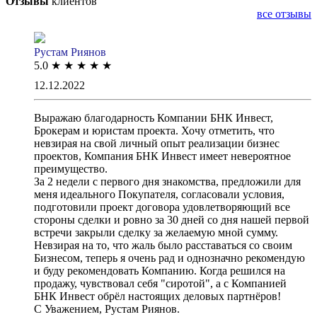
Отзывы
клиентов
все отзывы
Рустам Риянов
5.0
★
★
★
★
★
12.12.2022
Выражаю благодарность Компании БНК Инвест,
Брокерам и юристам проекта. Хочу отметить, что
невзирая на свой личный опыт реализации бизнес
проектов, Компания БНК Инвест имеет невероятное
преимущество.
За 2 недели с первого дня знакомства, предложили для
меня идеального Покупателя, согласовали условия,
подготовили проект договора удовлетворяющий все
стороны сделки и ровно за 30 дней со дня нашей первой
встречи закрыли сделку за желаемую мной сумму.
Невзирая на то, что жаль было расставаться со своим
Бизнесом, теперь я очень рад и однозначно рекомендую
и буду рекомендовать Компанию. Когда решился на
продажу, чувствовал себя "сиротой", а с Компанией
БНК Инвест обрёл настоящих деловых партнёров!
С Уважением, Рустам Риянов.