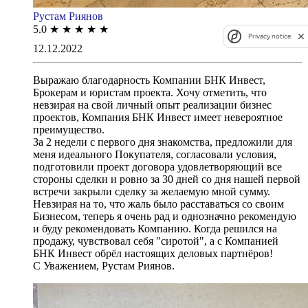
Рустам Риянов
5.0
★
★
★
★
★
Privacy notice
12.12.2022
Выражаю благодарность Компании БНК Инвест,
Брокерам и юристам проекта. Хочу отметить, что
невзирая на свой личный опыт реализации бизнес
проектов, Компания БНК Инвест имеет невероятное
преимущество.
За 2 недели с первого дня знакомства, предложили для
меня идеального Покупателя, согласовали условия,
подготовили проект договора удовлетворяющий все
стороны сделки и ровно за 30 дней со дня нашей первой
встречи закрыли сделку за желаемую мной сумму.
Невзирая на то, что жаль было расставаться со своим
Бизнесом, теперь я очень рад и однозначно рекомендую
и буду рекомендовать Компанию. Когда решился на
продажу, чувствовал себя "сиротой", а с Компанией
БНК Инвест обрёл настоящих деловых партнёров!
С Уважением, Рустам Риянов.