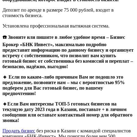
Депозит по аренде в размере 75 000 рублей, входит в
стоимость бизнеса.
Установлена профессиональная вытяжная система.
☎️
Звоните
или
пишите
в
любое
удобное
время
–
Бизнес
Брокер
«
БНК
Инвест
»,
максимально
подробно
предоставит
информацию
по
данному
бизнесу
и
организует
встречу
с
собственником
,
что
позволит
вам
купить
готовый
бизнес
от
собственника
без
комиссий
и
переплат
–
безопасно
,
надёжно
,
выгодно
!
🔹
Если
по
каким
–
либо
причинам
Вам
не
подошло
это
предложение
,
позвоните
нам
–
мы
с
вероятностью
95%
подберем
для
Вас
готовый
бизнес
,
по
вашему
предпочтению
!
🔹
Если
Вам
интересны
ТОП
-5
готовых
бизнесов
на
текущую
дату
2023
года
в
Казани
,
поставьте
+
в
личном
сообщении
или
оставьте
контактный
номер
для
обратного
звонка
!
Продать бизнес
без риска в Казани с командой специалистов
компании «БНК-Инвест». Мы помогли более чем 500