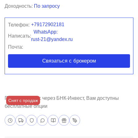
Доходность:
По запросу
+79172902181
Телефон:
WhatsApp:
Написать:
rust-21@yandex.ru
Почта:
Связаться с брокером
Покупая бизнес через БНК-Инвест, Вам доступны
Снят с продаж
бесплатные опции