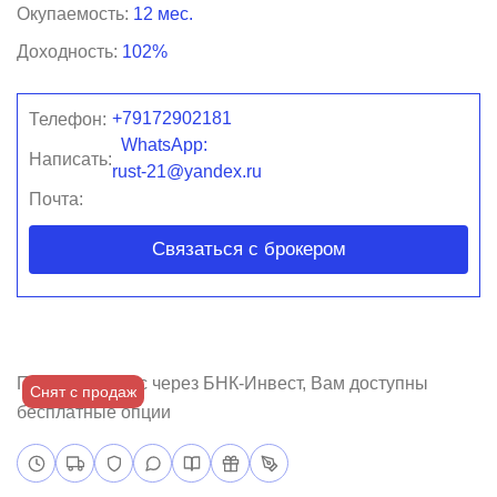
Окупаемость:
12 мес.
Доходность:
102%
+79172902181
Телефон:
WhatsApp:
Написать:
rust-21@yandex.ru
Почта:
Связаться с брокером
Покупая бизнес через БНК-Инвест, Вам доступны
Снят с продаж
бесплатные опции