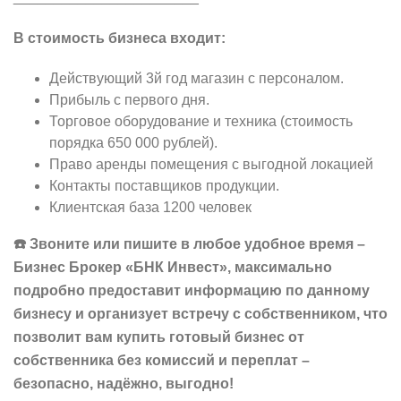
В стоимость бизнеса входит:
Действующий 3й год магазин с персоналом.
Прибыль с первого дня.
Торговое оборудование и техника (стоимость
порядка 650 000 рублей).
Право аренды помещения с выгодной локацией
Контакты поставщиков продукции.
Клиентская база 1200 человек
☎️
Звоните
или
пишите
в
любое
удобное
время
–
Бизнес
Брокер
«
БНК
Инвест
»,
максимально
подробно
предоставит
информацию
по
данному
бизнесу
и
организует
встречу
с
собственником
,
что
позволит
вам
купить
готовый
бизнес
от
собственника
без
комиссий
и
переплат
–
безопасно
,
надёжно
,
выгодно
!