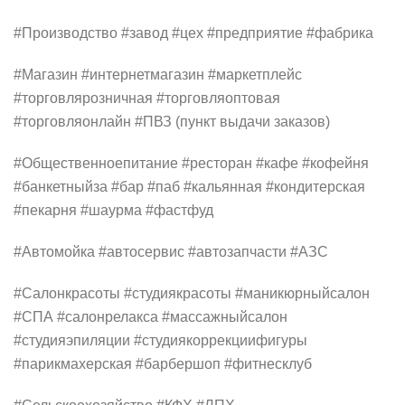
#Производство #завод #цех #предприятие #фабрика
#Магазин #интернетмагазин #маркетплейс
#торговлярозничная #торговляоптовая
#торговляонлайн #ПВЗ (пункт выдачи заказов)
#Общественноепитание #ресторан #кафе #кофейня
#банкетныйза #бар #паб #кальянная #кондитерская
#пекарня #шаурма #фастфуд
#Автомойка #автосервис #автозапчасти #АЗС
#Салонкрасоты #студиякрасоты #маникюрныйсалон
#СПА #салонрелакса #массажныйсалон
#студияэпиляции #студиякоррекциифигуры
#парикмахерская #барбершоп #фитнесклуб