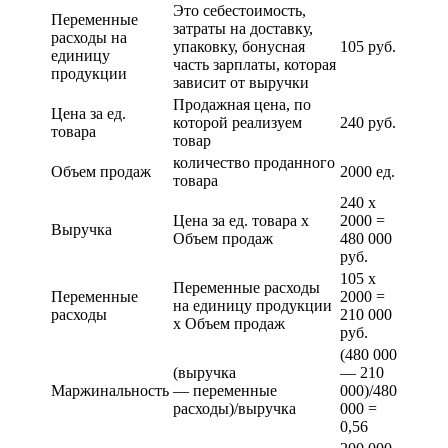
Это себестоимость,
Переменные
затраты на доставку,
расходы на
упаковку, бонусная
105 руб.
единицу
часть зарплаты, которая
продукции
зависит от выручки
Продажная цена, по
Цена за ед.
которой реализуем
240 руб.
товара
товар
количество проданного
Объем продаж
2000 ед.
товара
240 х
Цена за ед. товара х
2000 =
Выручка
Объем продаж
480 000
руб.
105 х
Переменные расходы
Переменные
2000 =
на единицу продукции
расходы
210 000
х Объем продаж
руб.
(480 000
(выручка
— 210
Маржинальность
— переменные
000)/480
расходы)/выручка
000 =
0,56