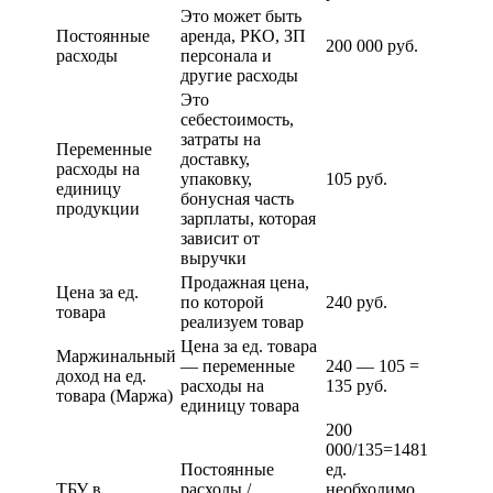
Это может быть
Постоянные
аренда, РКО, ЗП
200 000 руб.
расходы
персонала и
другие расходы
Это
себестоимость,
затраты на
Переменные
доставку,
расходы на
упаковку,
105 руб.
единицу
бонусная часть
продукции
зарплаты, которая
зависит от
выручки
Продажная цена,
Цена за ед.
по которой
240 руб.
товара
реализуем товар
Цена за ед. товара
Маржинальный
— переменные
240 — 105 =
доход на ед.
расходы на
135 руб.
товара (Маржа)
единицу товара
200
000/135=1481
Постоянные
ед.
ТБУ в
расходы /
необходимо