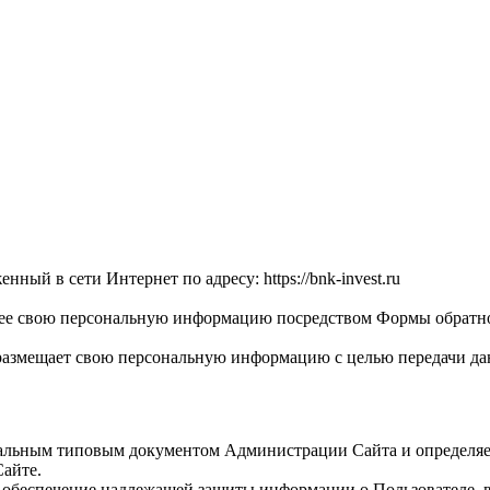
ный в сети Интернет по адресу: https://bnk-invest.ru
шее свою персональную информацию посредством Формы обратно
ь размещает свою персональную информацию с целью передачи 
иальным типовым документом Администрации Сайта и определяе
айте.
 обеспечение надлежащей защиты информации о Пользователе, в