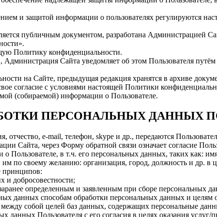
анением и защитой информации о пользователях регулируются н
ляется публичным документом, разработана Администрацией Са
ности».
ящую Политику конфиденциальности.
, Администрация Сайта уведомляет об этом Пользователя путё
ности на Сайте, предыдущая редакция хранятся в архиве доку
 свое согласие с условиями настоящей Политики конфиденциальн
емой (собираемой) информации о Пользователе.
РАБОТКИ ПЕРСОНАЛЬНЫХ ДАННЫХ 
я, отчество, e-mail, телефон, skype и др., передаются Пользова
ции Сайта, через Форму обратной связи означает согласие Поль
Пользователе, в т.ч. его персональных данных, таких как: имя, ф
м по своему желанию: организация, город, должность и др. в ц
е принципов:
х и добросовестности;
 заранее определенным и заявленным при сборе персональных д
льных данных способам обработки персональных данных и целям
 между собой целей баз данных, содержащих персональные данн
х данных Пользователя с его согласия в целях оказания услуг/п