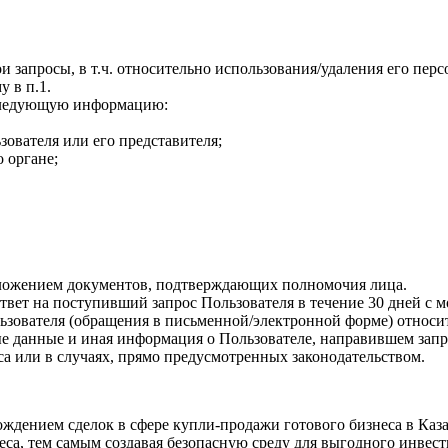
ои запросы, в т.ч. относительно использования/удаления его п
 в п.1.
 следующую информацию:
ователя или его представителя;
 органе;
ложением документов, подтверждающих полномочия лица.
ответ на поступивший запрос Пользователя в течение 30 дней с 
ьзователя (обращения в письменной/электронной форме) относи
е данные и иная информация о Пользователе, направившем запро
са или в случаях, прямо предусмотренных законодательством.
ждением сделок в сфере купли-продажи готового бизнеса в Каз
еса, тем самым создавая безопасную среду для выгодного инвес