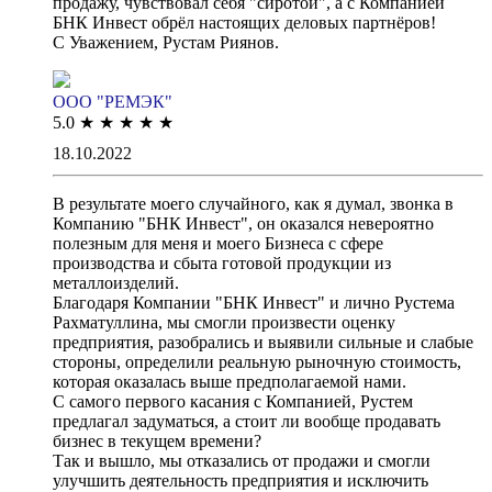
продажу, чувствовал себя "сиротой", а с Компанией
БНК Инвест обрёл настоящих деловых партнёров!
С Уважением, Рустам Риянов.
ООО "РЕМЭК"
5.0
★
★
★
★
★
18.10.2022
В результате моего случайного, как я думал, звонка в
Компанию "БНК Инвест", он оказался невероятно
полезным для меня и моего Бизнеса с сфере
производства и сбыта готовой продукции из
металлоизделий.
Благодаря Компании "БНК Инвест" и лично Рустема
Рахматуллина, мы смогли произвести оценку
предприятия, разобрались и выявили сильные и слабые
стороны, определили реальную рыночную стоимость,
которая оказалась выше предполагаемой нами.
С самого первого касания с Компанией, Рустем
предлагал задуматься, а стоит ли вообще продавать
бизнес в текущем времени?
Так и вышло, мы отказались от продажи и смогли
улучшить деятельность предприятия и исключить