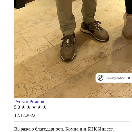
Privacy notice
Рустам Риянов
5.0
★
★
★
★
★
12.12.2022
Выражаю благодарность Компании БНК Инвест,