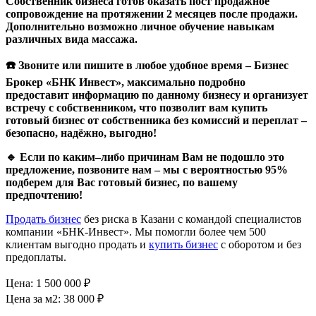
Собственник бизнеса готов оказать пост продажное
сопровождение на протяжении 2 месяцев после продажи.
Дополнительно возможно личное обучение навыкам
различных вида массажа.
☎️
Звоните
или
пишите
в
любое
удобное
время
–
Бизнес
Брокер
«
БНК
Инвест
»,
максимально
подробно
предоставит
информацию
по
данному
бизнесу
и
организует
встречу
с
собственником
,
что
позволит
вам
купить
готовый
бизнес
от
собственника
без
комиссий
и
переплат
–
безопасно
,
надёжно
,
выгодно
!
🔹
Если
по
каким
–
либо
причинам
Вам
не
подошло
это
предложение
,
позвоните
нам
–
мы
с
вероятностью
95%
подберем
для
Вас
готовый
бизнес
,
по
вашему
предпочтению
!
Продать бизнес
без риска в Казани с командой специалистов
компании «БНК-Инвест». Мы помогли более чем 500
клиентам выгодно продать и
купить бизнес
с оборотом и без
предоплаты.
Цена:
1 500 000
₽
Цена за м2:
38 000 ₽