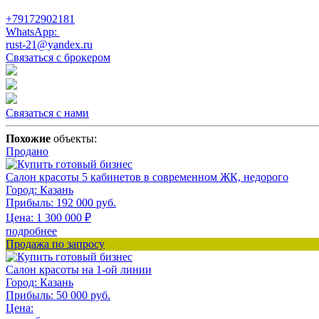
+79172902181
WhatsApp:
rust-21@yandex.ru
Связаться с брокером
Связаться с нами
Похожие
объекты:
Продано
Салон красоты 5 кабинетов в современном ЖК, недорого
Город:
Казань
Прибыль:
192 000 руб.
Цена:
1 300 000
₽
подробнее
Продажа по запросу
Салон красоты на 1-ой линии
Город:
Казань
Прибыль:
50 000 руб.
Цена: