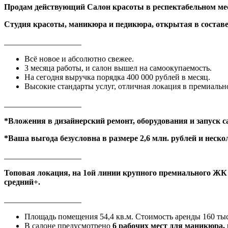
Продам действующий Салон красоты в респектабельном мес
Студия красоты, маникюра и педикюра, открытая в составе
___________________
Всё новое и абсолютно свежее.
3 месяца работы, и салон вышел на самоокупаемость.
На сегодня выручка порядка 400 000 рублей в месяц.
Высокие стандарты услуг, отличная локация в премиальн
___________________
*Вложения в дизайнерский ремонт, оборудования и запуск са
*Ваша выгода безусловна в размере 2,6 млн. рублей и неск
___________________
Топовая локация, на 1ой линии крупного премиального ЖК Н
средний+.
___________________
Площадь помещения 54,4 кв.м. Стоимость аренды 160 тыс
В салоне предусмотрено
6 рабочих мест для маникюра, 