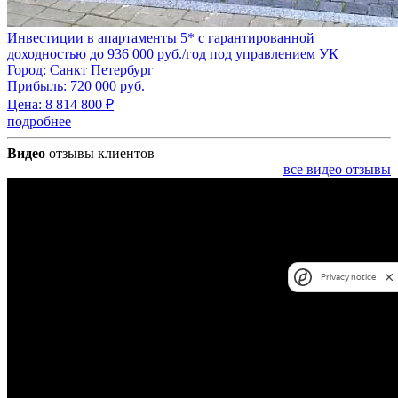
Инвестиции в апартаменты 5* с гарантированной
доходностью до 936 000 руб./год под управлением УК
Город:
Санкт Петербург
Прибыль:
720 000 руб.
Цена:
8 814 800
₽
подробнее
Видео
отзывы клиентов
все видео отзывы
Privacy notice