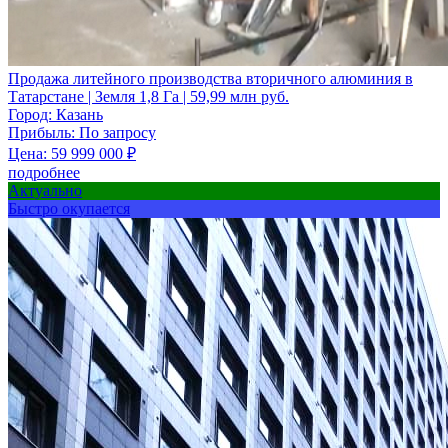
Продажа литейного производства вторичного алюминия в
Татарстане | Земля 1,8 Га | 59,99 млн руб.
Город:
Казань
Прибыль:
По запросу
Цена:
59 999 000
₽
подробнее
Актуально
Быстро окупается