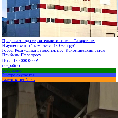
Продажа завода строительного гипса в Татарстане |
Имущественный комплекс | 130 млн руб.
Город:
Республика Татарстан, пос. Куйбышевский Затон
Прибыль:
По запросу
Цена:
130 000 000
₽
подробнее
Актуально
Быстро окупается
Высокая прибыль