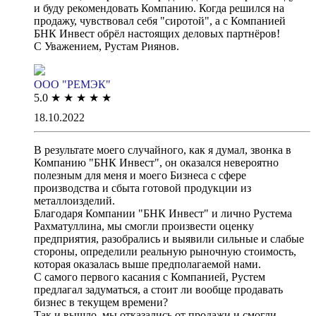
и буду рекомендовать Компанию. Когда решился на
продажу, чувствовал себя "сиротой", а с Компанией
БНК Инвест обрёл настоящих деловых партнёров!
С Уважением, Рустам Риянов.
ООО "РЕМЭК"
5.0
★
★
★
★
★
18.10.2022
В результате моего случайного, как я думал, звонка в
Компанию "БНК Инвест", он оказался невероятно
полезным для меня и моего Бизнеса с сфере
производства и сбыта готовой продукции из
металлоизделий.
Благодаря Компании "БНК Инвест" и лично Рустема
Рахматуллина, мы смогли произвести оценку
предприятия, разобрались и выявили сильные и слабые
стороны, определили реальную рыночную стоимость,
которая оказалась выше предполагаемой нами.
С самого первого касания с Компанией, Рустем
предлагал задуматься, а стоит ли вообще продавать
бизнес в текущем времени?
Так и вышло, мы отказались от продажи и смогли