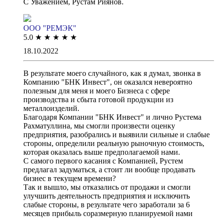
С Уважением, Рустам Риянов.
ООО "РЕМЭК"
5.0
★
★
★
★
★
18.10.2022
В результате моего случайного, как я думал, звонка в
Компанию "БНК Инвест", он оказался невероятно
полезным для меня и моего Бизнеса с сфере
производства и сбыта готовой продукции из
металлоизделий.
Благодаря Компании "БНК Инвест" и лично Рустема
Рахматуллина, мы смогли произвести оценку
предприятия, разобрались и выявили сильные и слабые
стороны, определили реальную рыночную стоимость,
которая оказалась выше предполагаемой нами.
С самого первого касания с Компанией, Рустем
предлагал задуматься, а стоит ли вообще продавать
бизнес в текущем времени?
Так и вышло, мы отказались от продажи и смогли
улучшить деятельность предприятия и исключить
слабые стороны, в результате чего заработали за 6
месяцев прибыль соразмерную планируемой нами