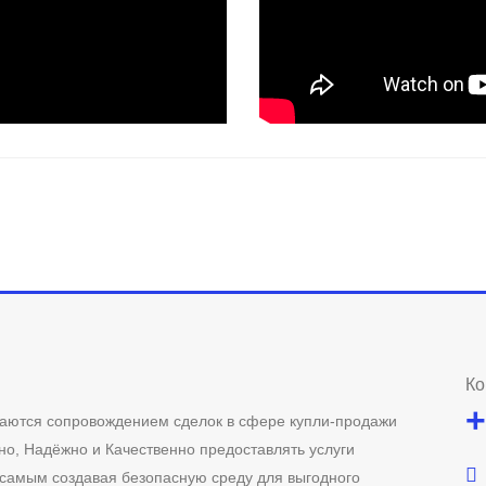
Ко
+
аются сопровождением сделок в сфере купли-продажи
но, Надёжно и Качественно предоставлять услуги
 самым создавая безопасную среду для выгодного