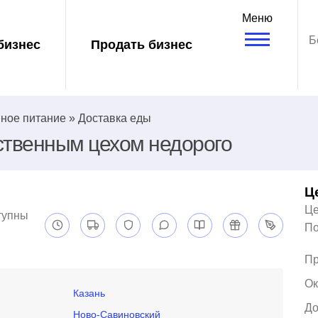
Меню
Б
бизнес
Продать бизнес
ное питание
»
Доставка еды
ственным цехом недорого
Ц
Це
тупны
По
Пр
Ок
Казань
До
Ново-Савиновский