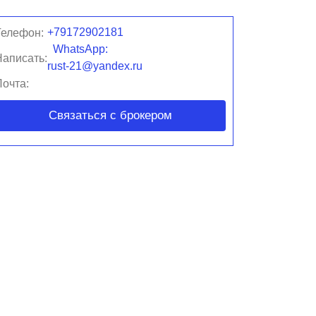
+79172902181
Телефон:
WhatsApp:
Написать:
rust-21@yandex.ru
Почта:
Связаться с брокером