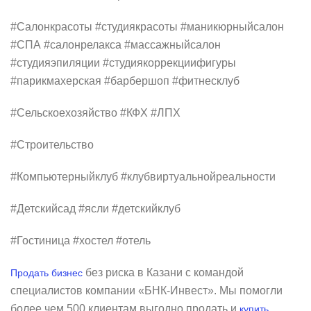
#Салонкрасоты #студиякрасоты #маникюрныйсалон
#СПА #салонрелакса #массажныйсалон
#студияэпиляции #студиякоррекциифигуры
#парикмахерская #барбершоп #фитнесклуб
#Сельскоехозяйство #КФХ #ЛПХ
#Строительство
#Компьютерныйклуб #клубвиртуальнойреальности
#Детскийсад #ясли #детскийклуб
#Гостиница #хостел #отель
без риска в Казани с командой
Продать бизнес
специалистов компании «БНК-Инвест». Мы помогли
более чем 500 клиентам выгодно продать и
купить