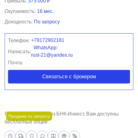
Прибыль:
375 000 ₽
Окупаемость:
16 мес.
Доходность:
По запросу
+79172902181
Телефон:
WhatsApp:
Написать:
rust-21@yandex.ru
Почта:
Связаться с брокером
Покупая бизнес через БНК-Инвест, Вам доступны
Продажа по запросу
бесплатные опции