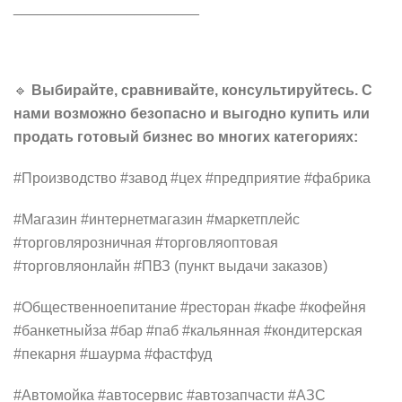
_______________________
🔹
Выбирайте, сравнивайте, консультируйтесь. С
нами возможно безопасно и выгодно купить или
продать готовый бизнес во многих категориях:
#Производство #завод #цех #предприятие #фабрика
#Магазин #интернетмагазин #маркетплейс
#торговлярозничная #торговляоптовая
#торговляонлайн #ПВЗ (пункт выдачи заказов)
#Общественноепитание #ресторан #кафе #кофейня
#банкетныйза #бар #паб #кальянная #кондитерская
#пекарня #шаурма #фастфуд
#Автомойка #автосервис #автозапчасти #АЗС