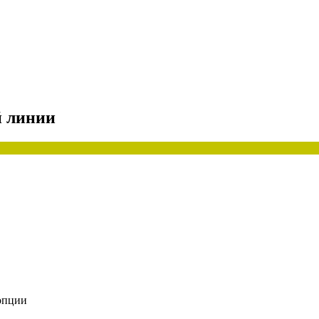
й линии
опции