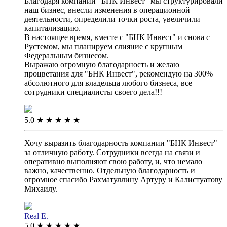
Благодаря компании "БНК Инвест" мы структурировали
наш бизнес, внесли изменения в операционной
деятельности, определили точки роста, увеличили
капитализацию.
В настоящее время, вместе с "БНК Инвест" и снова с
Рустемом, мы планируем слияние с крупным
Федеральным бизнесом.
Выражаю огромную благодарность и желаю
процветания для "БНК Инвест", рекомендую на 300%
абсолютного для владельца любого бизнеса, все
сотрудники специалисты своего дела!!!
5.0
★
★
★
★
★
Хочу выразить благодарность компании "БНК Инвест"
за отличную работу. Сотрудники всегда на связи и
оперативно выполняют свою работу, и, что немало
важно, качественно. Отдельную благодарность и
огромное спасибо Рахматуллину Артуру и Калистуатову
Михаилу.
Real E.
5.0
★
★
★
★
★