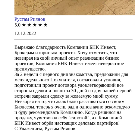
Рустам Риянов
5.0
★
★
★
★
★
12.12.2022
Выражаю благодарность Компании БНК Инвест,
Брокерам и юристам проекта. Хочу отметить, что
невзирая на свой личный опыт реализации бизнес
проектов, Компания БНК Инвест имеет невероятное
преимущество.
За 2 недели с первого дня знакомства, предложили для
меня идеального Покупателя, согласовали условия,
подготовили проект договора удовлетворяющий все
стороны сделки и ровно за 30 дней со дня нашей первой
встречи закрыли сделку за желаемую мной сумму.
Невзирая на то, что жаль было расставаться со своим
Бизнесом, теперь я очень рад и однозначно рекомендую
и буду рекомендовать Компанию. Когда решился на
продажу, чувствовал себя "сиротой", а с Компанией
БНК Инвест обрёл настоящих деловых партнёров!
С Уважением, Рустам Риянов.