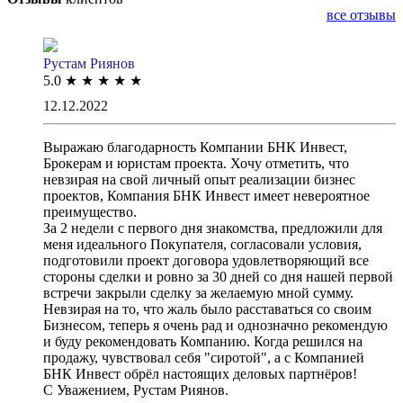
все отзывы
Рустам Риянов
5.0
★
★
★
★
★
12.12.2022
Выражаю благодарность Компании БНК Инвест,
Брокерам и юристам проекта. Хочу отметить, что
невзирая на свой личный опыт реализации бизнес
проектов, Компания БНК Инвест имеет невероятное
преимущество.
За 2 недели с первого дня знакомства, предложили для
меня идеального Покупателя, согласовали условия,
подготовили проект договора удовлетворяющий все
стороны сделки и ровно за 30 дней со дня нашей первой
встречи закрыли сделку за желаемую мной сумму.
Невзирая на то, что жаль было расставаться со своим
Бизнесом, теперь я очень рад и однозначно рекомендую
и буду рекомендовать Компанию. Когда решился на
продажу, чувствовал себя "сиротой", а с Компанией
БНК Инвест обрёл настоящих деловых партнёров!
С Уважением, Рустам Риянов.