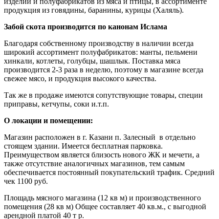
изделий и полуфабрикатов из мяса и птицы, в ассортименте
продукция из говядины, баранины, курицы (Халяль).
Забой скота производится по канонам Ислама
Благодаря собственному производству в наличии всегда
широкий ассортимент полуфабрикатов: манты, пельмени
хинкали, котлеты, голубцы, шашлык. Поставка мяса
производится 2-3 раза в неделю, поэтому в магазине всегда
свежее мясо, и продукция высокого качества.
Так же в продаже имеются сопутствующие товары, специи
приправы, кетчупы, соки и.т.п.
О локации и помещении:
Магазин расположен в г. Казани п. Залесный в отдельно
стоящем здании. Имеется бесплатная парковка.
Преимуществом является близость нового ЖК и мечети, а
также отсутствие аналогичных магазинов, тем самым
обеспечивается постоянный покупательский трафик. Средний
чек 1100 руб.
Площадь мясного магазина (12 кв м) и производственного
помещения (28 кв м) Общее составляет 40 кв.м., с выгодной
арендной платой 40 т р.