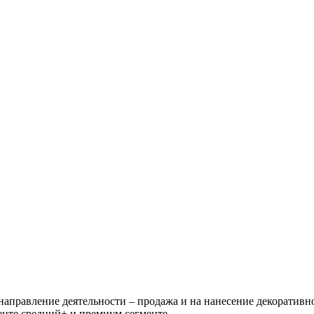
направление деятельности – продажа и на нанесение декоративн
менте средний+ и премиум сегменте.