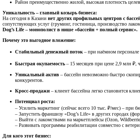
Район преимущественно жилой, высокая плотность целев
Уникальность – главный козырь бизнеса:
На сегодня в Казани
нет других профильных центров с бассе
сопутствующих услуг (груминг, гостиница, производство лаком
Dog’s Life – монополист в нише «бассейн + полный сервис».
Почему это выгодное вложение:
Стабильный денежный поток
– при наёмном персонале 
Быстрая окупаемость
– 15 месяцев при цене 2,9 млн ₽, 
Уникальный актив
– бассейн невозможно быстро скопир
конкурентов.
Кросс-продажи
– клиент бассейна легко становится кли
Потенциал роста:
– Усилить маркетинг (сейчас всего 10 тыс. ₽/мес) – при 
– Запустить франшизу «Dog’s Life» в других городах (фо
– Выйти с лакомствами на маркетплейсы (Ozon, Wildberrie
– Развивать программы реабилитации совместно с вете
Для кого этот бизнес: