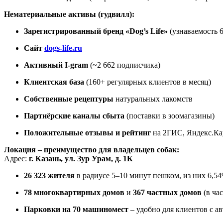
Нематериальные активы (гудвилл):
Зарегистрированный бренд «Dog’s Life»
(узнаваемость 6
Сайт
dogs-life.ru
Активный I-gram
(~2 662 подписчика)
Клиентская база
(160+ регулярных клиентов в месяц)
Собственные рецептуры
натуральных лакомств
Партнёрские каналы сбыта
(поставки в зоомагазины)
Положительные отзывы и рейтинг
на 2ГИС, Яндекс.Кар
Локация – преимущество для владельцев собак:
Адрес:
г. Казань, ул. Зур Урам, д. 1К
26 323 жителя
в радиусе 5–10 минут пешком, из них 6,5
78 многоквартирных домов
и
367 частных домов
(в ча
Парковки на 70 машиномест
– удобно для клиентов с ав