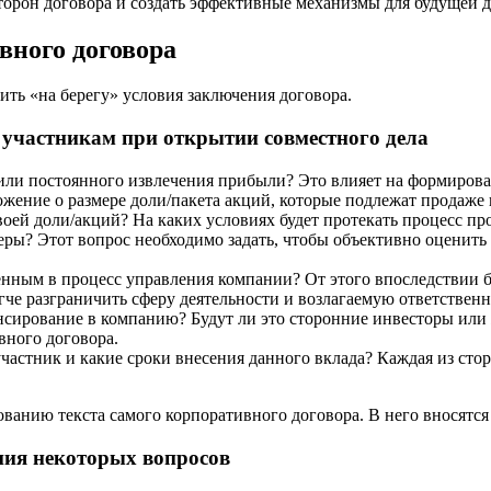
орон договора и создать эффективные механизмы для будущей д
вного договора
ть «на берегу» условия заключения договора.
 участникам при открытии совместного дела
 или постоянного извлечения прибыли? Это влияет на формирова
жение о размере доли/пакета акций, которые подлежат продаже 
воей доли/акций? На каких условиях будет протекать процесс п
ры? Этот вопрос необходимо задать, чтобы объективно оценить 
нным в процесс управления компании? От этого впоследствии бу
егче разграничить сферу деятельности и возлагаемую ответственн
нсирование в компанию? Будут ли это сторонние инвесторы или
вного договора.
астник и какие сроки внесения данного вклада? Каждая из сто
ванию текста самого корпоративного договора. В него вносятся
ния некоторых вопросов