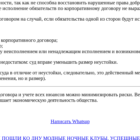
сти, так как не способна восстановить нарушенные права добро
 исполнение обязательств по корпоративному договору не выра
оговором на случай, если обязательства одной из сторон будут
 корпоративного договора;
р;
ду неисполнением или ненадлежащим исполнением и возникнов
едостатком: суд вправе уменьшить размер неустойки.
уда в отличие от неустойки, следовательно, это действенный 
енения, но и размер).
договора и учете всех нюансов можно минимизировать риски. В
ышает экономическую деятельность общества.
Написать Whatsup
НИ ПОШЛИ КО ДНУ МОДНЫЕ НОЧНЫЕ КЛУБЫ, УСПЕШНЫ