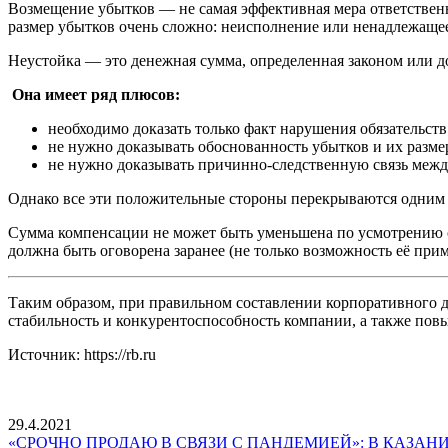
Возмещение убытков — не самая эффективная мера ответственно
размер убытков очень сложно: неисполнение или ненадлежащее
Неустойка — это денежная сумма, определенная законом или д
Она имеет ряд плюсов:
необходимо доказать только факт нарушения обязательств
не нужно доказывать обоснованность убытков и их разме
не нужно доказывать причинно-следственную связь меж
Однако все эти положительные стороны перекрываются одним н
Сумма компенсации не может быть уменьшена по усмотрению с
должна быть оговорена заранее (не только возможность её прим
Таким образом, при правильном составлении корпоративного 
стабильность и конкурентоспособность компании, а также пов
Источник: https://rb.ru
29.4.2021
«СРОЧНО ПРОДАЮ В СВЯЗИ С ПАНДЕМИЕЙ»: В КАЗА