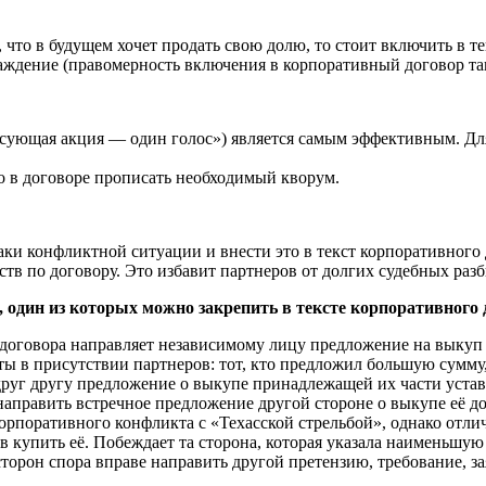
, что в будущем хочет продать свою долю, то стоит включить в 
граждение (правомерность включения в корпоративный договор та
сующая акция — один голос») является самым эффективным. Для
 в договоре прописать необходимый кворум.
ки конфликтной ситуации и внести это в текст корпоративного
ств по договору. Это избавит партнеров от долгих судебных ра
дин из которых можно закрепить в тексте корпоративного 
оговора направляет независимому лицу предложение на выкуп д
ы в присутствии партнеров: тот, кто предложил большую сумму,
руг другу предложение о выкупе принадлежащей их части уставн
направить встречное предложение другой стороне о выкупе её до
поративного конфликта с «Техасской стрельбой», однако отлич
в купить её. Побеждает та сторона, которая указала наименьшу
торон спора вправе направить другой претензию, требование, з