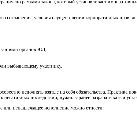
граничено рамками закона, который устанавливает императивные
го соглашения; условия осуществлении корпоративных прав; дей
казаниями органов ЮЛ;
доли выбывающему участнику.
овестно исполнять взятые на себя обязательства. Практика пок
ь негативных последствий, нужно заранее разрабатывать и уста
ие или ненадлежащее исполнение можно отнести: