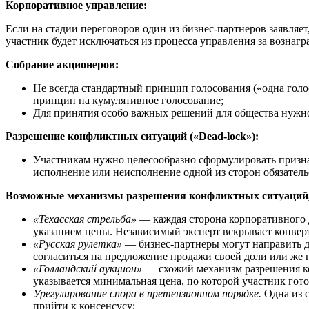
Корпоративное управление:
Если на стадии переговоров один из бизнес-партнеров заявляет
участник будет исключаться из процесса управления за возна
Собрание акционеров:
Не всегда стандартный принцип голосования («одна голо
принцип на кумулятивное голосование;
Для принятия особо важных решений для общества нужно
Разрешение конфликтных ситуаций («Dead-lock»):
Участникам нужно целесообразно сформулировать призна
исполнение или неисполнение одной из сторон обязатель
Возможные механизмы разрешения конфликтных ситуаций, о
«Техасская стрельба»
— каждая сторона корпоративного д
указанием цены. Независимый эксперт вскрывает конверт
«Русская рулетка»
— бизнес-партнеры могут направить д
согласиться на предложение продажи своей доли или же 
«Голландский аукцион»
— схожий механизм разрешения кор
указывается минимальная цена, по которой участник гото
Урегулирование спора в претензионном порядке.
Одна из с
прийти к консенсусу;