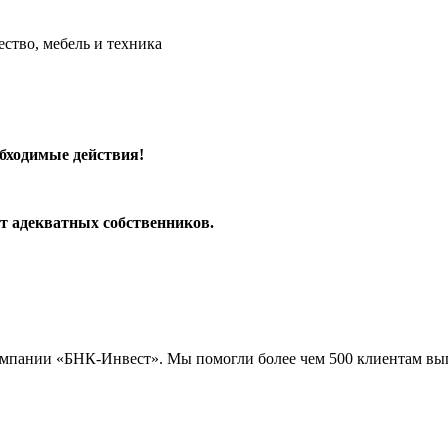
ство, мебель и техника
обходимые
действия
!
т
адекватных
собственников
.
компании «БНК-Инвест». Мы помогли более чем 500 клиентам вы