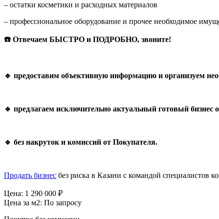
– остатки косметики и расходных материалов
– профессиональное оборудование и прочее необходимое имуще
☎️
Отвечаем
БЫСТРО
и
ПОДРОБНО
,
звоните
!
🔹
предоставим
объективную
информацию
и
организуем
не
🔹
предлагаем
исключительно
актуальный
готовый
бизнес
о
🔹
без
накруток
и
комиссий
от
Покупателя
.
Продать бизнес
без риска в Казани с командой специалистов 
Цена:
1 290 000
₽
Цена за м2:
По запросу