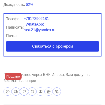
Доходность:
62%
+79172902181
Телефон:
WhatsApp:
Написать:
rust-21@yandex.ru
Почта:
Связаться с брокером
Покупая бизнес через БНК-Инвест, Вам доступны
Продано
бесплатные опции