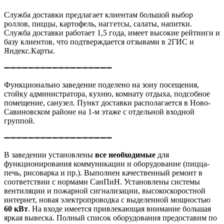
Служба доставки предлагает клиентам большой выбор
роллов, пиццы, картофель, наггетсы, салаты, напитки.
Служба доставки работает 1,5 года, имеет высокие рейтинги и
базу клиентов, что подтверждается отзывами в 2ГИС и
Яндекс.Карты.
➖➖➖➖➖➖➖➖➖➖➖➖➖➖➖➖➖➖
Функционально заведение поделено на зону посещения,
стойку администратора, кухню, комнату отдыха, подсобное
помещение, санузел. Пункт доставки располагается в Ново-
Савиновском районе на 1-м этаже с отдельной входной
группой.
➖➖➖➖➖➖➖➖➖➖➖➖➖➖➖➖➖➖
В заведении установлены
все необходимые
для
функционирования коммуникации и оборудование (пицца-
печь, рисоварка и пр.). Выполнен качественный ремонт в
соответствии с нормами СанПиН. Установлены системы
вентиляции и пожарной сигнализации, высокоскоростной
интернет, новая электропроводка с выделенной мощностью
60 кВт
. На входе имеется привлекающая внимание большая
яркая вывеска. Полный список оборудования предоставим по